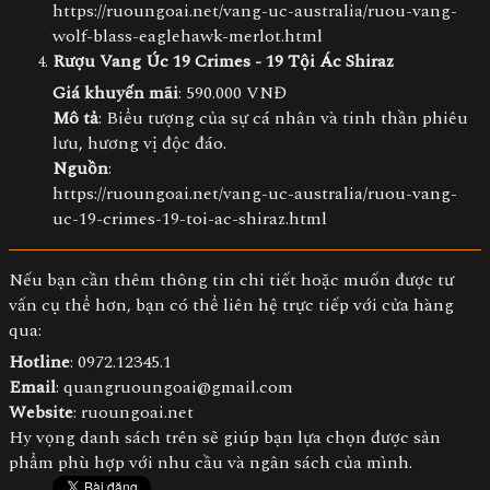
https://ruoungoai.net/vang-uc-australia/ruou-vang-
wolf-blass-eaglehawk-merlot.html
Rượu Vang Úc 19 Crimes - 19 Tội Ác Shiraz
Giá khuyến mãi
: 590.000 VNĐ
Mô tả
: Biểu tượng của sự cá nhân và tinh thần phiêu
lưu, hương vị độc đáo.
Nguồn
:
https://ruoungoai.net/vang-uc-australia/ruou-vang-
uc-19-crimes-19-toi-ac-shiraz.html
Nếu bạn cần thêm thông tin chi tiết hoặc muốn được tư
vấn cụ thể hơn, bạn có thể liên hệ trực tiếp với cửa hàng
qua:
Hotline
: 0972.12345.1
Email
:
quangruoungoai@gmail.com
Website
:
ruoungoai.net
Hy vọng danh sách trên sẽ giúp bạn lựa chọn được sản
phẩm phù hợp với nhu cầu và ngân sách của mình.