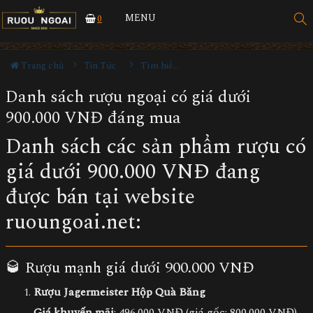
MENU
0
Trang chủ
Tin Tức
Tìm hiểu về rượu
Danh sách rượu ngoại có giá dưới
900.000 VNĐ đáng mua
Danh sách các sản phẩm rượu có
giá dưới 900.000 VNĐ đang
được bán tại website
ruoungoai.net
:
🥃 Rượu mạnh giá dưới 900.000 VNĐ
Rượu Jagermeister Hộp Quà Băng
Giá khuyến mãi
: 496.000 VNĐ (giá gốc: 800.000 VNĐ)