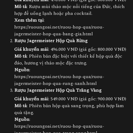
Mô tả
: Rượu mùi thảo mộc nổi tiếng của Đức, thích
hợp để uống lạnh hoặc pha cocktail.
Xem thêm tại
:
https://ruoungoai.net/ruou-hop-qua/ruou-
jagermeister-hop-qua-bang-gia.html
Rượu Jagermeister Hộp Quà Rừng
Giá khuyến mãi
: 496.000 VNĐ (giá gốc: 800.000 VNĐ)
Mô tả
: Phiên bản đặc biệt với thiết kế hộp quà độc
đáo, hương vị thảo mộc đặc trưng.
Nguồn
:
https://ruoungoai.net/ruou-hop-qua/ruou-
jagermeister-hop-qua-rung-xanh.html
Rượu Jagermeister Hộp Quà Trăng Vàng
Giá khuyến mãi
: 549.000 VNĐ (giá gốc: 900.000 VNĐ)
Mô tả
: Phiên bản hộp quà sang trọng, phù hợp làm
quà tặng.
Nguồn
:
https://ruoungoai.net/ruou-hop-qua/ruou-