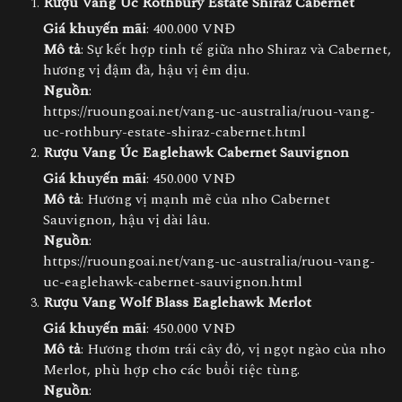
Rượu Vang Úc Rothbury Estate Shiraz Cabernet
Giá khuyến mãi
: 400.000 VNĐ
Mô tả
: Sự kết hợp tinh tế giữa nho Shiraz và Cabernet,
hương vị đậm đà, hậu vị êm dịu.
Nguồn
:
https://ruoungoai.net/vang-uc-australia/ruou-vang-
uc-rothbury-estate-shiraz-cabernet.html
Rượu Vang Úc Eaglehawk Cabernet Sauvignon
Giá khuyến mãi
: 450.000 VNĐ
Mô tả
: Hương vị mạnh mẽ của nho Cabernet
Sauvignon, hậu vị dài lâu.
Nguồn
:
https://ruoungoai.net/vang-uc-australia/ruou-vang-
uc-eaglehawk-cabernet-sauvignon.html
Rượu Vang Wolf Blass Eaglehawk Merlot
Giá khuyến mãi
: 450.000 VNĐ
Mô tả
: Hương thơm trái cây đỏ, vị ngọt ngào của nho
Merlot, phù hợp cho các buổi tiệc tùng.
Nguồn
: