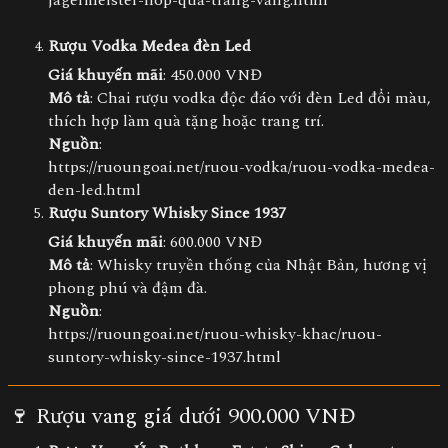
jagermeister-hop-qua-trang-vang.html
Rượu Vodka Medea đèn Led
Giá khuyến mãi
: 450.000 VNĐ
Mô tả
: Chai rượu vodka độc đáo với đèn Led đổi màu,
thích hợp làm quà tặng hoặc trang trí.
Nguồn
:
https://ruoungoai.net/ruou-vodka/ruou-vodka-medea-
den-led.html
Rượu Suntory Whisky Since 1937
Giá khuyến mãi
: 600.000 VNĐ
Mô tả
: Whisky truyền thống của Nhật Bản, hương vị
phong phú và đậm đà.
Nguồn
:
https://ruoungoai.net/ruou-whisky-khac/ruou-
suntory-whisky-since-1937.html
🍷 Rượu vang giá dưới 900.000 VNĐ