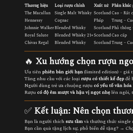
Thương hiệu
Loại rượu chính
Xuất xứ
Phân khúc 
The Macallan
Single Malt Whisky
Scotland
Cao – Rất 
Hennessy
Cognac
Pháp
Trung – Ca
Johnnie Walker
Blended Whisky
Scotland
Phổ thông 
Royal Salute
Blended Whisky 21+
Scotland
Cao cấp
Chivas Regal
Blended Whisky
Scotland
Trung – Ca
🔥
Xu hướng chọn rượu ngo
Ưu tiên
phiên bản giới hạn
(limited edition) – giá 
Tăng nhu cầu với các loại
rượu có thiết kế đẹp
để b
Người dùng trẻ ưa chuộng rượu
có yếu tố văn hóa
Rượu
có độ êm mượt và hậu vị ngọt nhẹ
lên ngôi, 
✅
Kết luận: Nên chọn thươ
Bạn là người thích
sưu tầm
và thưởng thức single
Bạn cần quà tặng lịch sự, phổ biến dễ tặng? →
Chọ