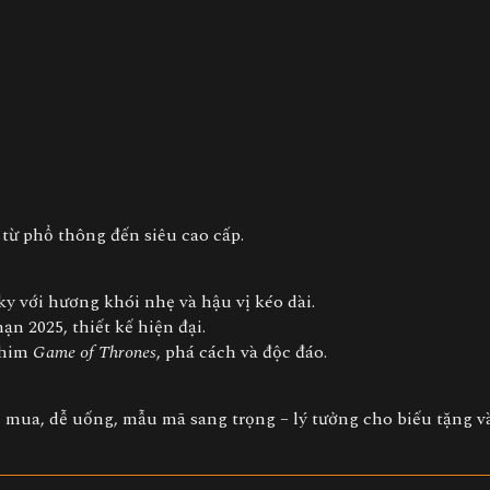
từ phổ thông đến siêu cao cấp.
ky với hương khói nhẹ và hậu vị kéo dài.
hạn 2025, thiết kế hiện đại.
phim
Game of Thrones
, phá cách và độc đáo.
 mua, dễ uống, mẫu mã sang trọng – lý tưởng cho biếu tặng v