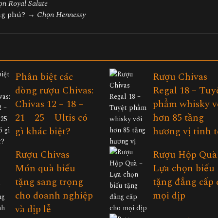
n Royal Salute
ong phú? →
Chọn Hennessy
Phân biệt các
Rượu Chivas
dòng rượu Chivas:
Regal 18 – Tuy
Chivas 12 – 18 –
phẩm whisky v
21 – 25 – Ultis có
hơn 85 tầng
gì khác biệt?
hương vị tinh t
Rượu Chivas –
Rượu Hộp Quà
Món quà biếu
Lựa chọn biếu
tặng sang trọng
tặng đẳng cấp 
cho doanh nghiệp
mọi dịp
và dịp lễ