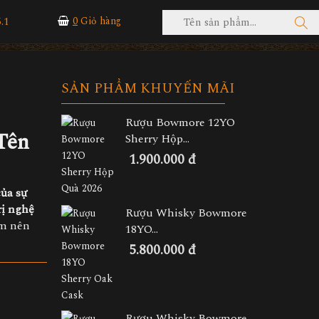
.1
0
Giỏ hàng
SẢN PHẨM KHUYẾN MÃI
Rượu Bowmore 12YO
Tên
Sherry Hộp...
1.900.000 đ
của sự
rị nghệ
Rượu Whisky Bowmore
m nên
18YO...
5.800.000 đ
Rượu Whisky Bowmore