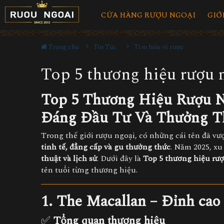
CỬA HÀNG RƯỢU NGOẠI
GIỚ
Trang chủ
Tin Tức
Tìm hiểu về rượu
Top 5 thương hiệu rượu 
Top 5 Thương Hiệu Rượu N
Đáng Đầu Tư Và Thưởng T
Trong thế giới rượu ngoại, có những cái tên đã vư
tinh tế, đẳng cấp và gu thưởng thức
. Năm 2025, x
thuật và lịch sử
. Dưới đây là
Top 5 thương hiệu rượ
tên tuổi từng thương hiệu.
1. The Macallan – Đỉnh cao
✅
Tổng quan thương hiệu