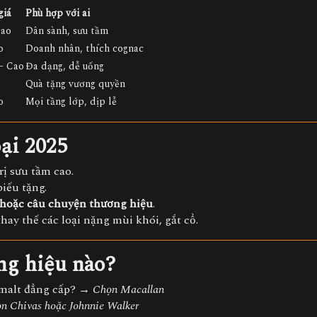
giá
Phù hợp với ai
cao
Dân sành, sưu tầm
o
Doanh nhân, thích cognac
– Cao
Đa dạng, dễ uống
Quà tặng vương quyền
o
Mọi tầng lớp, dịp lễ
ại 2025
trị sưu tầm cao.
iếu tặng.
 hoặc câu chuyện thương hiệu
.
thay thế các loại nặng mùi khói, gắt cổ.
ng hiệu nào?
 malt đẳng cấp? →
Chọn Macallan
n Chivas hoặc Johnnie Walker