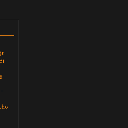
ệt
ới
ế
 –
cho