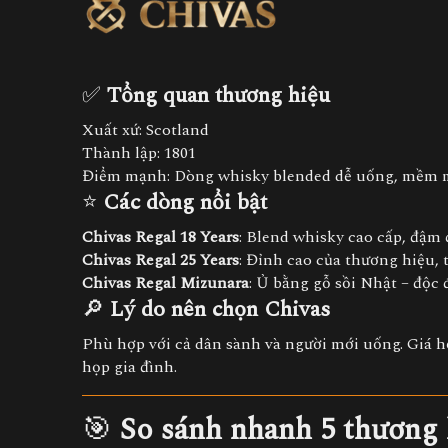
✅
Tổng quan thương hiệu
Xuất xứ: Scotland
Thành lập: 1801
Điểm mạnh: Dòng whisky blended dễ uống, mềm m
⭐
Các dòng nổi bật
Chivas Regal 18 Years
: Blend whisky cao cấp, đậm 
Chivas Regal 25 Years
: Đỉnh cao của thương hiệu, 
Chivas Regal Mizunara
: Ủ bằng gỗ sồi Nhật – độc
🔎
Lý do nên chọn Chivas
Phù hợp với cả dân sành và người mới uống. Giá hợp
họp gia đình.
🎯
So sánh nhanh 5 thương 