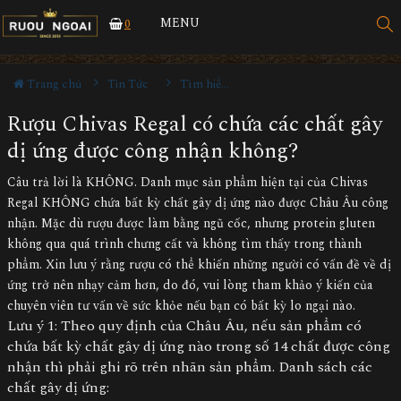
MENU
0
Trang chủ
Tin Tức
Tìm hiểu về rượu
Rượu Chivas Regal có chứa các chất gây
dị ứng được công nhận không?
Câu trả lời là KHÔNG. Danh mục sản phẩm hiện tại của Chivas
Regal KHÔNG chứa bất kỳ chất gây dị ứng nào được Châu Âu công
nhận. Mặc dù rượu được làm bằng ngũ cốc, nhưng protein gluten
không qua quá trình chưng cất và không tìm thấy trong thành
phẩm. Xin lưu ý rằng rượu có thể khiến những người có vấn đề về dị
ứng trở nên nhạy cảm hơn, do đó, vui lòng tham khảo ý kiến của
chuyên viên tư vấn về sức khỏe nếu bạn có bất kỳ lo ngại nào.
Lưu ý 1: Theo quy định của Châu Âu, nếu sản phẩm có
chứa bất kỳ chất gây dị ứng nào trong số 14 chất được công
nhận thì phải ghi rõ trên nhãn sản phẩm. Danh sách các
chất gây dị ứng: