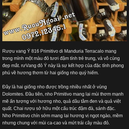
Rượu vang Ý 816 Primitivo di Manduria Terracalo mang
trong mình một màu đỏ tươi đậm tính trẻ trung, và vô cùng
đẹp mắt. rưVang đỏ Ý này là sự kết hợp của đặc tính phong
phú về hương thơm từ hai giống nho quý hiếm.
Đây là hai giống nho được trồng nhiều nhất ở vùng
Dolomites. Đầu tiên, nho Primitivo mang lại mùi thơm mạnh
mẽ ấn tượng với hương nho, quả dâu tằm đen và quả việt
quất. Chai rượu sở hữu một cấu trúc đậm đà, sánh đặc.
Nho Primitivo chín sớm mang lại hương vị ngọt ngào, mềm
nhưng chung với mùi ca-cao và mứt trái cây màu đỏ.