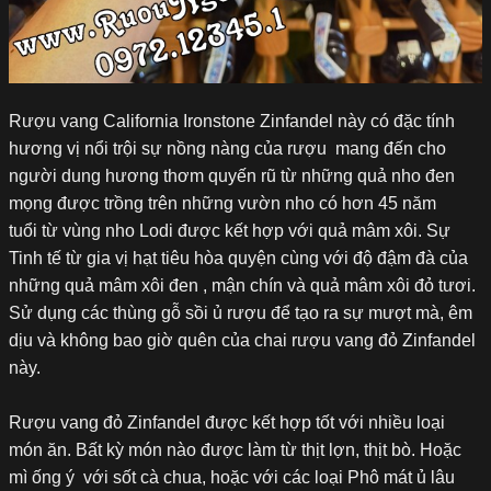
Rượu vang California Ironstone Zinfandel này có đặc tính
hương vị nổi trội sự nồng nàng của rượu mang đến cho
người dung hương thơm quyến rũ từ những quả nho đen
mọng được trồng trên những vườn nho có hơn 45 năm
tuổi từ vùng nho Lodi được kết hợp với quả mâm xôi. Sự
Tinh tế từ gia vị hạt tiêu hòa quyện cùng với độ đậm đà của
những quả mâm xôi đen , mận chín và quả mâm xôi đỏ tươi.
Sử dụng các thùng gỗ sồi ủ rượu để tạo ra sự mượt mà, êm
dịu và không bao giờ quên của chai rượu vang đỏ Zinfandel
này.
Rượu vang đỏ Zinfandel được kết hợp tốt với nhiều loại
món ăn. Bất kỳ món nào được làm từ thịt lợn, thịt bò. Hoặc
mì ống ý với sốt cà chua, hoặc với các loại Phô mát ủ lâu