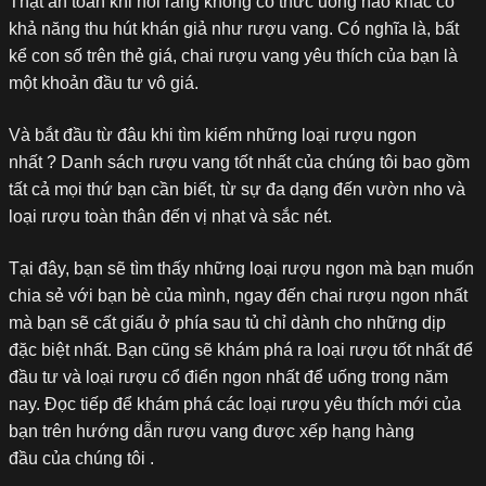
Thật an toàn khi nói rằng không có thức uống nào khác có
khả năng thu hút khán giả như rượu vang. Có nghĩa là, bất
kể con số trên thẻ giá, chai rượu vang yêu thích của bạn là
một khoản đầu tư vô giá.
Và bắt đầu từ đâu khi tìm kiếm những loại rượu ngon
nhất ? Danh sách rượu vang tốt nhất của chúng tôi bao gồm
tất cả mọi thứ bạn cần biết, từ sự đa dạng đến vườn nho và
loại rượu toàn thân đến vị nhạt và sắc nét.
Tại đây, bạn sẽ tìm thấy những loại rượu ngon mà bạn muốn
chia sẻ với bạn bè của mình, ngay đến chai rượu ngon nhất
mà bạn sẽ cất giấu ở phía sau tủ chỉ dành cho những dịp
đặc biệt nhất. Bạn cũng sẽ khám phá ra loại rượu tốt nhất để
đầu tư và loại rượu cổ điển ngon nhất để uống trong năm
nay. Đọc tiếp để khám phá các loại rượu yêu thích mới của
bạn trên hướng dẫn rượu vang được xếp hạng hàng
đầu của chúng tôi .