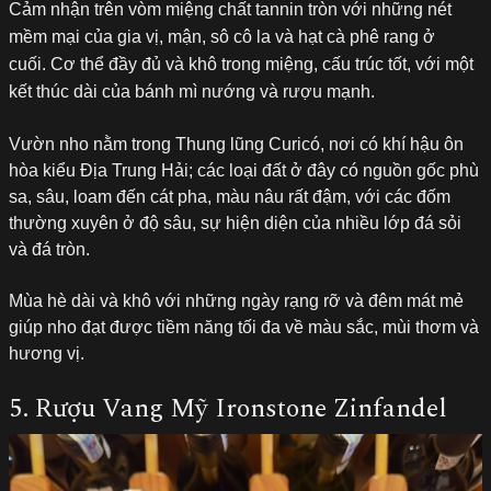
Cảm nhận trên vòm miệng chất tannin tròn với những nét
mềm mại của gia vị, mận, sô cô la và hạt cà phê rang ở
cuối. Cơ thể đầy đủ và khô trong miệng, cấu trúc tốt, với một
kết thúc dài của bánh mì nướng và rượu mạnh.
Vườn nho nằm trong Thung lũng Curicó, nơi có khí hậu ôn
hòa kiểu Địa Trung Hải; các loại đất ở đây có nguồn gốc phù
sa, sâu, loam đến cát pha, màu nâu rất đậm, với các đốm
thường xuyên ở độ sâu, sự hiện diện của nhiều lớp đá sỏi
và đá tròn.
Mùa hè dài và khô với những ngày rạng rỡ và đêm mát mẻ
giúp nho đạt được tiềm năng tối đa về màu sắc, mùi thơm và
hương vị.
5. Rượu Vang Mỹ Ironstone Zinfandel