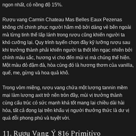
ngon nhất, có nồng độ 15%.
Rượu vang Carmin Chateau Mas Belles Eaux Pezenas
không chỉ chinh phục người hâm mộ bởi dáng vẻ bên ngoài
mà từng tinh thể lấp lánh trong rượu cũng khiến người ta
khó cưỡng lại. Quy trình tuyển chọn đầy kỹ lưỡng rượu sau
khi trưởng thành phải khiến người ta thốt lên ngạc nhiên bởi
chính màu sắc, hương vị cho đến mùi vị mà chúng thể hiện.
Một màu đỏ đậm đà, hòa cùng đó là hương thơm của vanilla,
quế, me, gừng và hoa quả khô.
Trong vòm miệng, rượu vang chứa một lượng tannin mềm
mại làm lượng axit trở nên tròn đầy, mùi vị trưởng thành
cùng cấu trúc có sức mạnh khá tốt mang lại chiều dài hài
hòa, tất cả đọng lại trên khẩu vị người thưởng thức là dư vị
quá đỗi phong phú và tuyệt vời.
11. Rượu Vang Ý 816 Primitivo