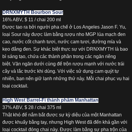
DRNXMYTH Bourbon Sour
16% ABV, $ 11 / chai 200 ml
Được tạo ra bởi người pha chế ở Los Angeles Jason F. Yu,
loại Sour này được làm bằng rượu nho MGP lúa mạch đen
cao, nước cốt chanh tươi, nước cam tươi, đường mía và
kẹo đắng đen. Sự khác biệt thực sự với DRNXMYTH là bao
bì sáng tạo, chứa các thành phần trong các ngăn riêng
biệt. Vặn ngăn dưới cùng để trộn rượu mạnh với nước trái
cây và lắc trước khi dùng. Với việc sử dụng cam quýt tự
nhiên, bạn nên giữ lạnh những thứ này. Mỗi chai phục vụ hai
loại cocktail.
High West Barrel-Fi thành phẩm Manhattan
37% ABV, $ 28 / chai 375 ml
Thật khó để nắm bắt được sự kỳ diệu của một Manhattan
được khuấy bằng tay, nhưng High West đã đến khá gần với
loại cocktail đóng chai này. Được làm bằng sự pha trộn của