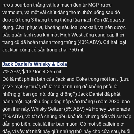
rượu bourbon thẳng và lúa mạch đen từ MGP, rượu
vermouth, và một vài chút đắng thơm, thức uống sau đó
được ủ trong 3 tháng trong thùng lúa mạch đen đã qua sử
dụng. Chai phục vụ khoảng sáu loại cocktail, và nên được
bảo quản lạnh sau khi mở. High West cũng cung cấp thời
trang cũ đã hoàn thành trong thùng (43% ABV). Cả hai loại
cocktail cũng có sẵn trong chai 750 ml.
Jack Daniel's Whisky & Cola
7% ABV, $ 13 / lon 4-355 ml
Đó là một phiên bản của Jack and Coke trong một lon . (Lưu
ý: Về mặt kỹ thuật, đó là “cola” nhưng đó không phải là
những gì bạn gọi nó, đúng không?) Jack Daniel đã phát
hành một loạt đồ uống đóng hộp vào tháng 6 năm 2020, bao
gồm thứ này, Whisky Seltzer (5% ABV) và Honey Lemonade
(7% ABV), và tất cả chúng đều khá tốt. Nhưng đối với sự hấp
dẫn phổ biến, cola là thứ bạn muốn. Có một số caffeine ở
đây, vì vậy tốt nhất hãy giữ những thứ này cho cửa sau, buổi