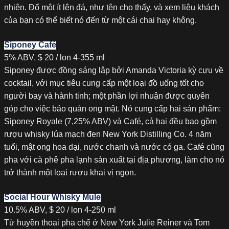
nhiên. Đổ một ít lên đá, như tên cho thấy, và xem liệu khách
của bạn có thể biết nó đến từ một cái chai hay không.
Siponey Café
5% ABV, $ 20 / lon 4-355 ml
Siponey được đồng sáng lập bởi Amanda Victoria kỳ cựu về
cocktail, với mục tiêu cung cấp một loại đồ uống tốt cho
người bay và hành tinh; một phần lợi nhuận được quyên
góp cho việc bảo quản ong mật. Nó cung cấp hai sản phẩm:
Siponey Royale (7,25% ABV) và Café, cả hai đều bao gồm
rượu whisky lúa mạch đen New York Distilling Co. 4 năm
tuổi, mật ong hoa dại, nước chanh và nước có ga. Café cũng
pha với cà phê pha lạnh sản xuất tại địa phương, làm cho nó
trở thành một loại rượu khai vị ngon.
Social Hour Whisky Mule
10.5% ABV, $ 20 / lon 4-250 ml
Từ huyền thoại pha chế ở New York Julie Reiner và Tom