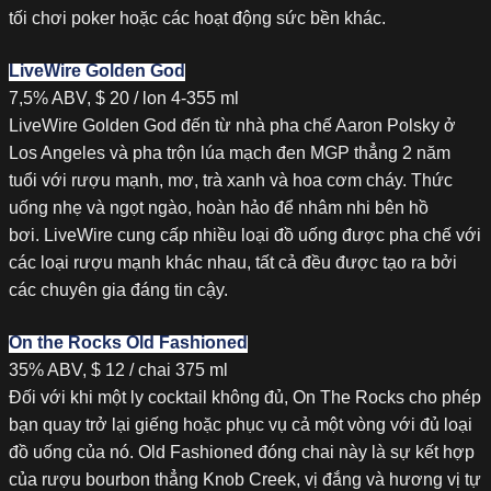
tối chơi poker hoặc các hoạt động sức bền khác.
LiveWire Golden God
7,5% ABV, $ 20 / lon 4-355 ml
LiveWire Golden God đến từ nhà pha chế Aaron Polsky ở
Los Angeles và pha trộn lúa mạch đen MGP thẳng 2 năm
tuổi với rượu mạnh, mơ, trà xanh và hoa cơm cháy. Thức
uống nhẹ và ngọt ngào, hoàn hảo để nhâm nhi bên hồ
bơi. LiveWire cung cấp nhiều loại đồ uống được pha chế với
các loại rượu mạnh khác nhau, tất cả đều được tạo ra bởi
các chuyên gia đáng tin cậy.
On the Rocks Old Fashioned
35% ABV, $ 12 / chai 375 ml
Đối với khi một ly cocktail không đủ, On The Rocks cho phép
bạn quay trở lại giếng hoặc phục vụ cả một vòng với đủ loại
đồ uống của nó. Old Fashioned đóng chai này là sự kết hợp
của rượu bourbon thẳng Knob Creek, vị đắng và hương vị tự