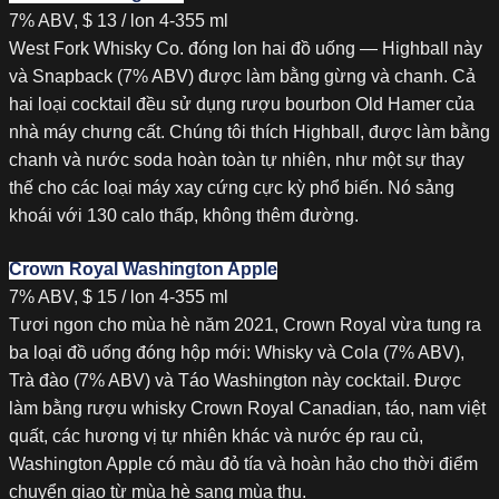
7% ABV, $ 13 / lon 4-355 ml
West Fork Whisky Co. đóng lon hai đồ uống — Highball này
và Snapback (7% ABV) được làm bằng gừng và chanh. Cả
hai loại cocktail đều sử dụng rượu bourbon Old Hamer của
nhà máy chưng cất. Chúng tôi thích Highball, được làm bằng
chanh và nước soda hoàn toàn tự nhiên, như một sự thay
thế cho các loại máy xay cứng cực kỳ phổ biến. Nó sảng
khoái với 130 calo thấp, không thêm đường.
Crown Royal Washington Apple
7% ABV, $ 15 / lon 4-355 ml
Tươi ngon cho mùa hè năm 2021, Crown Royal vừa tung ra
ba loại đồ uống đóng hộp mới: Whisky và Cola (7% ABV),
Trà đào (7% ABV) và Táo Washington này cocktail. Được
làm bằng rượu whisky Crown Royal Canadian, táo, nam việt
quất, các hương vị tự nhiên khác và nước ép rau củ,
Washington Apple có màu đỏ tía và hoàn hảo cho thời điểm
chuyển giao từ mùa hè sang mùa thu.