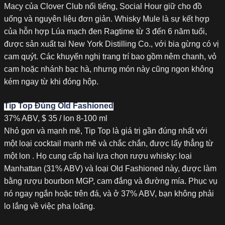
Macy của Clover Club nổi tiếng, Social Hour giữ cho đồ
uống và nguyên liệu đơn giản. Whisky Mule là sự kết hợp
của hỗn hợp Lúa mạch đen Ragtime từ 3 đến 6 năm tuổi,
được sản xuất tại New York Distilling Co., với bia gừng có vị
cam quýt. Các khuyến nghị trang trí bao gồm nêm chanh, vỏ
cam hoặc nhánh bạc hà, nhưng món này cũng ngon không
kém ngay từ khi đóng hộp.
Tip Top Đúng Old Fashioned
37% ABV, $ 35 / lon 8-100 ml
Nhỏ gọn và mạnh mẽ, Tip Top là giá trị gần đúng nhất với
một loại cocktail mạnh mẽ và chắc chắn, được lấy thẳng từ
một lon . Họ cung cấp hai lựa chọn rượu whisky: loại
Manhattan (31% ABV) và loại Old Fashioned này, được làm
bằng rượu bourbon MGP, cam đắng và đường mía. Phục vụ
nó ngay ngắn hoặc trên đá, và ở 37% ABV, bạn không phải
lo lắng về việc pha loãng.