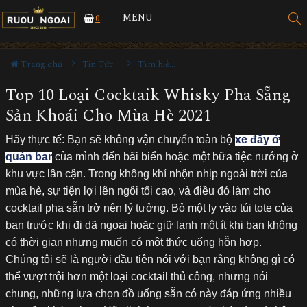
MENU
0
Trang chủ
Tin Tức
Tìm hiểu về rượu
Top 10 Loại Cocktaik Whisky Pha Sẵng
Sản Khoái Cho Mùa Hè 2021
Hãy thực tế: Bạn sẽ không vận chuyển toàn bộ
xe đẩy ở
quán bar
của mình đến bãi biển hoặc một bữa tiệc nướng ở
khu vực lân cận. Trong không khí nhộn nhịp ngoài trời của
mùa hè, sự tiện lợi lên ngôi tối cao, và điều đó làm cho
cocktail pha sẵn trở nên lý tưởng. Bỏ một ly vào túi tote của
bạn trước khi đi dã ngoại hoặc giữ lạnh một ít khi bạn không
có thời gian nhưng muốn có một thức uống hỗn hợp.
Chúng tôi sẽ là người đầu tiên nói với bạn rằng không gì có
thể vượt trội hơn một loại cocktail thủ công, nhưng nói
chung, những lựa chọn đồ uống sẵn có này đáp ứng nhiều