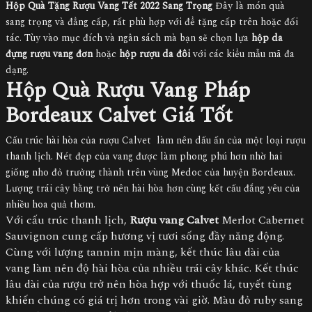
Hộp Quà Tặng Rượu Vang Tết 2022 Sang Trọng
Đây là món quà
sang trọng và đẳng cấp, rất phù hợp với để tặng cấp trên hoặc đối
tác. Tùy vào mục đích và ngân sách mà bạn sẽ chọn lựa
hộp da
đựng rượu vang đơn
hoặc
hộp rượu da đôi
với các kiểu mẫu mã đa
dạng.
Hộp Quà Rượu Vang Pháp
Bordeaux Calvet Giá Tốt
Cấu trúc hài hòa của rượu Calvet làm nên dấu ấn của một loại rượu
thanh lịch. Nét đẹp của vang được làm phong phú hơn nhờ hai
giống nho đỏ trưởng thành trên vùng Medoc của huyện Bordeaux.
Lượng trái cây bằng trở nên hài hòa hơn cùng kết cấu đắng yêu của
nhiều hoa quả thơm.
Với cấu trúc thanh lịch,
Rượu vang Calvet
Merlot Cabernet
Sauvignon cung cấp hương vị tươi sống đầy năng động.
Cùng với lượng tannin mịn màng, kết thúc lâu dài của
vang làm nên độ hài hòa của nhiều trái cây khác. Kết thúc
lâu dài của rượu trở nên hòa hợp với thuốc lá, tuyết tùng
khiến chúng có giá trị hơn trong vài giờ. Màu đỏ ruby sang