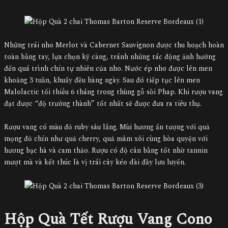
Những trái nho Merlot và Cabernet Sauvignon được thu hoạch hoàn
toàn bằng tay, lựa chọn kỹ càng, tránh những tác động ảnh hưởng
đến quá trình chín tự nhiên của nho. Nước ép nho được lên men
khoảng 3 tuần, khuấy đều hàng ngày. Sau đó tiếp tục lên men
Malolactic tối thiểu 6 tháng trong thùng gỗ sồi Phap. Khi rượu vang
đạt được “độ trưởng thành” tốt nhất sẽ được đưa ra tiêu thụ.
Rượu vang có màu đỏ ruby sâu lắng. Mùi hương ấn tượng với quả
mọng đỏ chín như quả cherry, quả mâm xôi cùng hòa quyện với
hương bạc hà và cam thảo. Rượu có độ cân bằng tốt nhờ tannin
mượt mà và kết thúc là vị trái cây kéo dài đầy lưu luyến.
Hộp Quà Tết Rượu Vang Cono