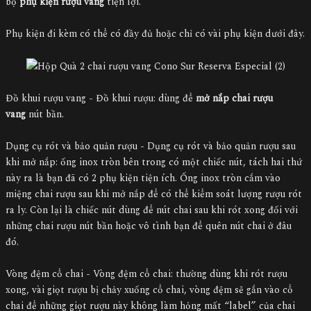
bộ
phụ kiện rượu vang
tiện lợi.
Phụ kiện đi kèm có thể có đầy đủ hoặc chỉ có vài phụ kiện dưới đây.
Đồ khui rượu vang - Đồ khui rượu: dùng để
mở nắp chai rượu
vang
nút bần.
Dụng cụ rót và bảo quản rượu - Dụng cụ rót và bảo quản rượu sau
khi mở nắp: ống inox tròn bên trong có một chiếc nút, tách hai thứ
này ra là bạn đã có 2 phụ kiện tiện ích. Ống inox tròn cắm vào
miệng chai rượu sau khi mở nắp để có thể kiểm soát lượng rượu rót
ra ly. Còn lại là chiếc nút dùng để nút chai sau khi rót xong đối với
những chai rượu nút bần hoặc vô tình bạn để quên nút chai ở đâu
đó.
Vòng đệm cổ chai - Vòng đệm cổ chai: thường dùng khi rót rượu
xong, vài giọt rượu bị chảy xuống cổ chai, vòng đệm sẽ gắn vào cổ
chai để những giọt rượu này không làm hỏng mất “label” của chai