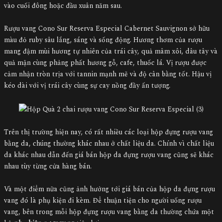
vào cuối đông hoặc đầu xuân năm sau.
Rượu vang Cono Sur Reserva Especial Cabernet Sauvignon sở hữu
màu đỏ ruby sâu lắng, sáng và sống động. Hương thơm của rượu
mang đậm mùi hương tự nhiên của trái cây, quả mâm xôi, dâu tây và
quả mận cùng phảng phất hương gỗ, cafe, thuốc lá. Vị rượu được
cảm nhận tròn trịa với tannin mạnh mẽ và độ cân bằng tốt. Hậu vị
kéo dài với vị trái cây cùng sự cay nồng đầy ấn tượng.
Trên thị trường hiện nay, có rất nhiều các loại hộp đựng rượu vang
bằng da, chúng thường khác nhau ở chất liệu da. Chính vì chất liệu
da khác nhau dẫn đến giá bán hộp da đựng rượu vang cũng sẽ khác
nhau tùy từng cửa hàng bán.
Và một điểm nữa cũng ảnh hưởng tới giá bán của hộp da đựng rượu
vang đó là phụ kiện đi kèm. Để thuận tiện cho người uống rượu
vang, bên trong mỗi hộp đựng rượu vang bằng da thường chứa một