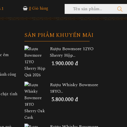
.1
0
Giỏ hàng
SẢN PHẨM KHUYẾN MÃI
Rượu Bowmore 12YO
ác êm
Sherry Hộp...
1.900.000 đ
hành công
Rượu Whisky Bowmore
18YO...
 chặt tình
5.800.000 đ
Rượu Whisky Bowmore
họn quà