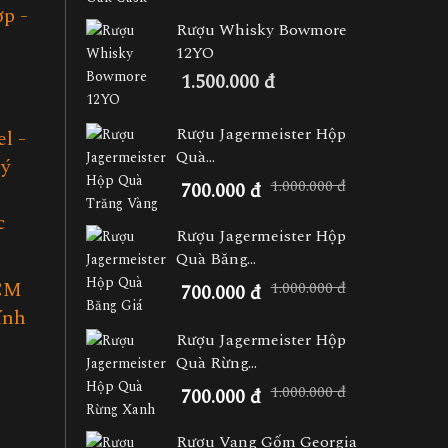
p -
Rượu Whisky Bowmore
12YO
1.500.000 đ
Rượu Jagermeister Hộp
l -
Quà...
uý
1.000.000 đ
700.000 đ
c
Rượu Jagermeister Hộp
Quà Băng...
CM
1.000.000 đ
700.000 đ
ính
Rượu Jagermeister Hộp
Quà Rừng...
1.000.000 đ
700.000 đ
Rượu Vang Gốm Georgia