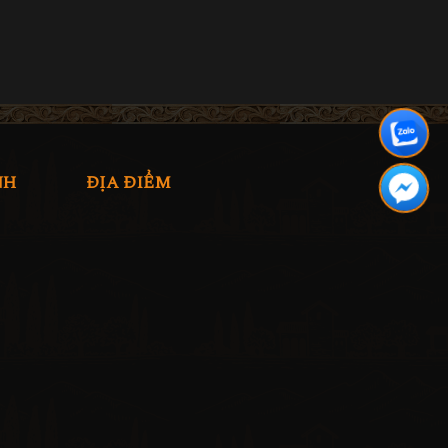
NH
ĐỊA ĐIỂM