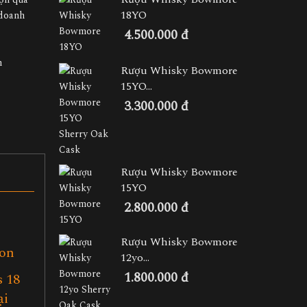
18YO
 doanh
4.500.000 đ
h
Rượu Whisky Bowmore
15YO...
3.300.000 đ
Rượu Whisky Bowmore
15YO
2.800.000 đ
Rượu Whisky Bowmore
gon
12yo...
1.800.000 đ
s 18
ại