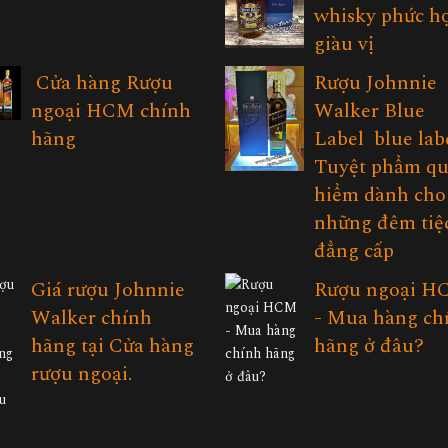
whisky phức hợ
giàu vị
Cửa hàng Rượu
Rượu Johnnie
ngoại HCM chính
Walker Blue
hãng
Label blue labe
Tuyệt phẩm q
hiểm dành cho
những đêm tiệ
đẳng cấp
Giá rượu Johnnie
Rượu ngoại H
Walker chính
- Mua hàng ch
hãng tại Cửa hàng
hãng ở đâu?
rượu ngoại.