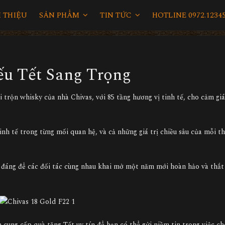
I THIỆU
SẢN PHẨM
TIN TỨC
HOTLINE 0972.12345
ếu Tết Sang Trọng
 trộn whisky của nhà Chivas, với 85 tầng hương vị tinh tế, cho cảm gi
inh tế trong từng mối quan hệ, và cả những giá trị chiều sâu của mỗi t
 đáng để các đối tác cùng nhau khai mở một năm mới hoàn hảo và thắt
cung cấp quà tặng Tết uy tín để bạn có thể gửi niềm tin trong việc c