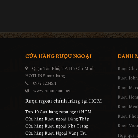
CỬA HÀNG RƯỢU NGOẠI
DANH 
Quận Tân Phú, TP. Hồ Chí Minh
Rượu Chiv
HOTLINE mua hàng
Rượu John
0972.12345.1
Rượu Maca
www.ruoungoai.net
Rượu Hen
Rượu ngoại chính hãng tại HCM
Rượu Meu
Top 10 Cửa hàng rượu ngoại HCM
Rượu Pho
Cửa hàng Rượu ngoại Đồng Tháp
Rượu Vươn
Cửa hàng Rượu ngoại Nha Trang
Cửa hàng Rượu Ngoại Vũng Tàu
Hộp quà T