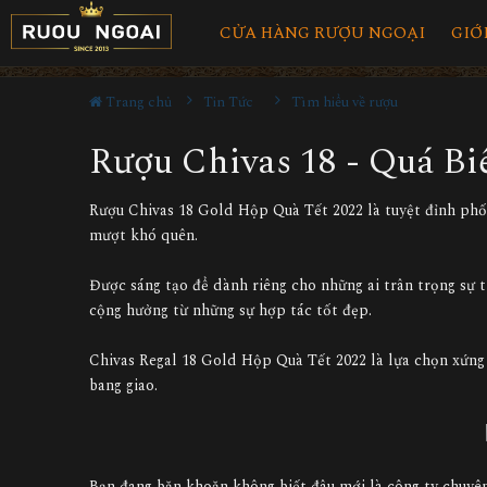
CỬA HÀNG RƯỢU NGOẠI
GIỚ
Trang chủ
Tin Tức
Tìm hiểu về rượu
Rượu Chivas 18 - Quá Bi
Rượu Chivas 18 Gold Hộp Quà Tết 2022 là tuyệt đỉnh phối
mượt khó quên.
Được sáng tạo để dành riêng cho những ai trân trọng sự t
cộng hưởng từ những sự hợp tác tốt đẹp.
Chivas Regal 18 Gold Hộp Quà Tết 2022 là lựa chọn xứng
bang giao.
Bạn đang băn khoăn không biết đâu mới là công ty chuyên 