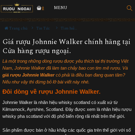
MENU
0
Trang chủ
Tin Tức
Tìm hiểu về rượu
Giá rượu Johnnie Walker chính hãng tại
Cửa hàng rượu ngoại.
Là một trong những dòng rượu được yêu thích tại thị trường Việt
Nam, Johnnie Walker đã làm tan chảy bao con tim mê rượu. Và
giá
rượu Johnnie Walker
có phải là điều bạn đang quan tâm?
Nếu như vậy thì đừng bỏ lỡ bài viết này nhé.
Đôi dòng về rượu Johnnie Walker.
Johnnie Walker là nhãn hiệu whisky scotland có xuất xứ từ
Kilmarnock, Ayrshire, Scotland. Đây được xem là nhãn hiệu rượu
whisky pha scotland với độ phổ biến rộng rãi nhất trên thế giới.
Sản phẩm được bán ở hầu khắp các quốc gia trên thế giới với số