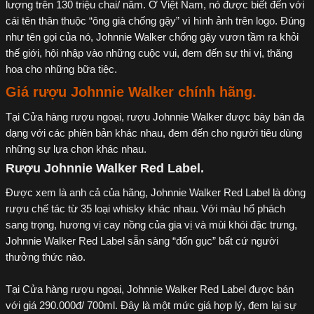
lượng trên 130 triệu chai/ năm. Ở Việt Nam, nó được biết đến với
cái tên thân thuộc “ông già chống gậy” vì hình ảnh trên logo. Đúng
như tên gọi của nó, Johnnie Walker chống gậy vươn tầm ra khỏi
thế giới, hội nhập vào những cuộc vui, đem đến sự thi vị, thăng
hoa cho những bữa tiệc.
Giá rượu Johnnie Walker chính hãng.
Tại Cửa hàng rượu ngoại, rượu Johnnie Walker được bày bán đa
dạng với các phiên bản khác nhau, đem đến cho người tiêu dùng
những sự lựa chọn khác nhau.
Rượu Johnnie Walker Red Label.
Được xem là anh cả của hãng, Johnnie Walker Red Label là dòng
rượu chế tác từ 35 loại whisky khác nhau. Với màu hổ phách
sang trọng, hương vị cay nồng của gia vị và mùi khói đặc trưng,
Johnnie Walker Red Label sẵn sàng “đốn gục” bất cứ người
thưởng thức nào.
Tại Cửa hàng rượu ngoại, Johnnie Walker Red Label được bán
với giá 290.000đ/ 700ml. Đây là một mức giá hợp lý, đem lại sự