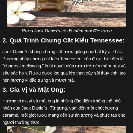
Rượu Jack Daniel's có độ mềm mại đặc trưng
2. Quá Trình Chưng Cất Kiểu Tennessee:
Jack Daniel's không chưng cất rượu giống như bất kỳ ai khác.
Phương pháp chưng cất kiểu Tennessee, còn được biết đến là
"charcoal mellowing," là bí quyết giúp rượu trở nên mềm mại và
sâu sắc hơn. Rượu được lọc qua lớp than cây sồi thủy tinh, tạo
nên hương vị đặc trưng và mượt mà.
3. Gia Vị và Mật Ong:
Hương vị gia vị và mật ong là những đặc điểm không thể phủ
nhận của Jack Daniel's. Từ gừng, vani đến một chút hương
caramel, mỗi giọt rượu mang đến sự ấn tượng và phức tạp cho
người thưởng thức.