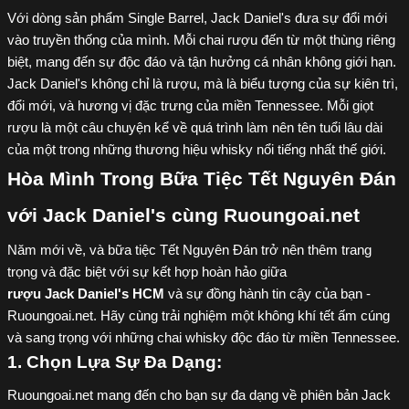
Với dòng sản phẩm Single Barrel, Jack Daniel's đưa sự đổi mới
vào truyền thống của mình. Mỗi chai rượu đến từ một thùng riêng
biệt, mang đến sự độc đáo và tận hưởng cá nhân không giới hạn.
Jack Daniel's không chỉ là rượu, mà là biểu tượng của sự kiên trì,
đổi mới, và hương vị đặc trưng của miền Tennessee. Mỗi giọt
rượu là một câu chuyện kể về quá trình làm nên tên tuổi lâu dài
của một trong những thương hiệu whisky nổi tiếng nhất thế giới.
Hòa Mình Trong Bữa Tiệc Tết Nguyên Đán
với Jack Daniel's cùng Ruoungoai.net
Năm mới về, và bữa tiệc Tết Nguyên Đán trở nên thêm trang
trọng và đặc biệt với sự kết hợp hoàn hảo giữa
rượu Jack Daniel's HCM
và sự đồng hành tin cậy của bạn -
Ruoungoai.net. Hãy cùng trải nghiệm một không khí tết ấm cúng
và sang trọng với những chai whisky độc đáo từ miền Tennessee.
1. Chọn Lựa Sự Đa Dạng:
Ruoungoai.net mang đến cho bạn sự đa dạng về phiên bản Jack