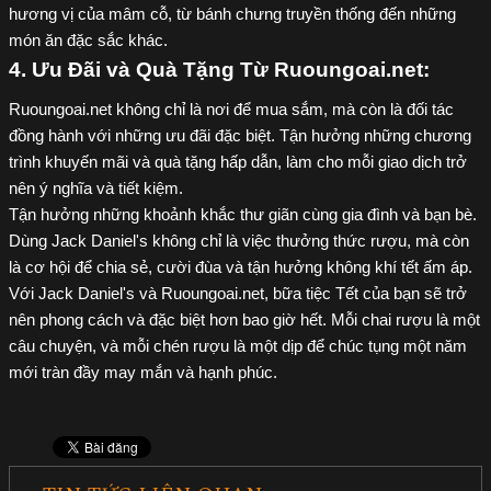
hương vị của mâm cỗ, từ bánh chưng truyền thống đến những
món ăn đặc sắc khác.
4. Ưu Đãi và Quà Tặng Từ Ruoungoai.net:
Ruoungoai.net không chỉ là nơi để mua sắm, mà còn là đối tác
đồng hành với những ưu đãi đặc biệt. Tận hưởng những chương
trình khuyến mãi và quà tặng hấp dẫn, làm cho mỗi giao dịch trở
nên ý nghĩa và tiết kiệm.
Tận hưởng những khoảnh khắc thư giãn cùng gia đình và bạn bè.
Dùng Jack Daniel's không chỉ là việc thưởng thức rượu, mà còn
là cơ hội để chia sẻ, cười đùa và tận hưởng không khí tết ấm áp.
Với Jack Daniel's và Ruoungoai.net, bữa tiệc Tết của bạn sẽ trở
nên phong cách và đặc biệt hơn bao giờ hết. Mỗi chai rượu là một
câu chuyện, và mỗi chén rượu là một dịp để chúc tụng một năm
mới tràn đầy may mắn và hạnh phúc.