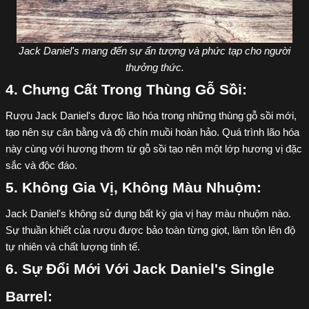
Jack Daniel's mang đến sự ấn tượng và phức tạp cho người
thưởng thức.
4. Chưng Cất Trong Thùng Gỗ Sồi:
Rượu Jack Daniel's được lão hóa trong những thùng gỗ sồi mới,
tạo nên sự cân bằng và độ chín muồi hoàn hảo. Quá trình lão hóa
này cùng với hương thơm từ gỗ sồi tạo nên một lớp hương vị đặc
sắc và độc đáo.
5. Không Gia Vị, Không Màu Nhuộm:
Jack Daniel's không sử dụng bất kỳ gia vị hay màu nhuộm nào.
Sự thuần khiết của rượu được bảo toàn từng giọt, làm tôn lên độ
tự nhiên và chất lượng tinh tế.
6. Sự Đổi Mới Với Jack Daniel's Single
Barrel: