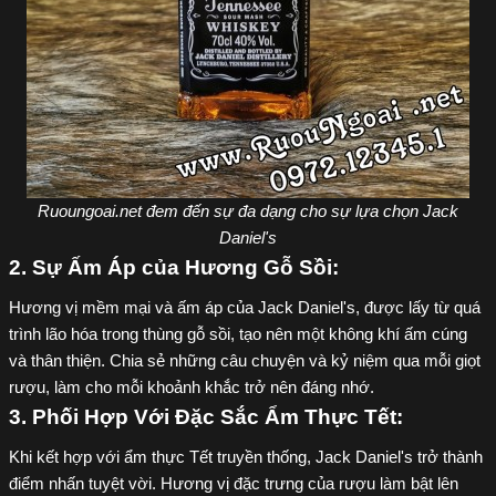
Ruoungoai.net đem đến sự đa dạng cho sự lựa chọn Jack
Daniel's
2. Sự Ấm Áp của Hương Gỗ Sồi:
Hương vị mềm mại và ấm áp của Jack Daniel's, được lấy từ quá
trình lão hóa trong thùng gỗ sồi, tạo nên một không khí ấm cúng
và thân thiện. Chia sẻ những câu chuyện và kỷ niệm qua mỗi giọt
rượu, làm cho mỗi khoảnh khắc trở nên đáng nhớ.
3. Phối Hợp Với Đặc Sắc Ẩm Thực Tết:
Khi kết hợp với ẩm thực Tết truyền thống, Jack Daniel's trở thành
điểm nhấn tuyệt vời. Hương vị đặc trưng của rượu làm bật lên