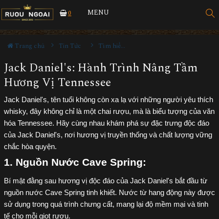
MENU
0
Trang chủ
Tin Tức
Tìm hiểu về rượu
Jack Daniel's: Hành Trình Nâng Tầm
Hương Vị Tennessee
Jack Daniel's, tên tuổi không còn xa lạ với những người yêu thích
whisky, đây không chỉ là một chai rượu, mà là biểu tượng của văn
hóa Tennessee. Hãy cùng nhau khám phá sự đặc trưng độc đáo
của Jack Daniel's, nơi hương vị truyền thống và chất lượng vững
chắc hòa quyện.
1. Nguồn Nước Cave Spring:
Bí mật đằng sau hương vị độc đáo của Jack Daniel's bắt đầu từ
nguồn nước Cave Spring tinh khiết. Nước từ hang động này được
sử dụng trong quá trình chưng cất, mang lại độ mềm mại và tinh
tế cho mỗi giọt rượu.