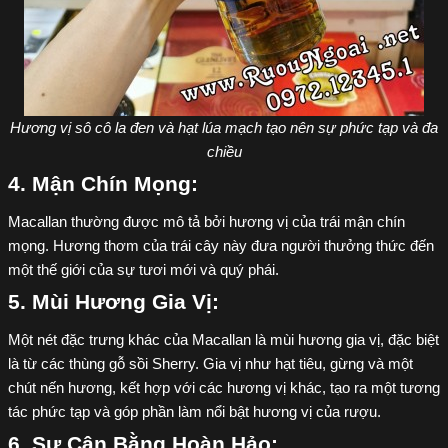
Hương vị sô cô la đen và hạt lúa mạch tạo nên sự phức tạp và đa
chiều
4. Mận Chín Mọng:
Macallan thường được mô tả bởi hương vị của trái mận chín
mọng. Hương thơm của trái cây này đưa người thưởng thức đến
một thế giới của sự tươi mới và quý phái.
5. Mùi Hương Gia Vị:
Một nét đặc trưng khác của Macallan là mùi hương gia vị, đặc biệt
là từ các thùng gỗ sồi Sherry. Gia vị như hạt tiêu, gừng và một
chút nến hương, kết hợp với các hương vị khác, tạo ra một tương
tác phức tạp và góp phần làm nổi bật hương vị của rượu.
6. Sự Cân Bằng Hoàn Hảo: