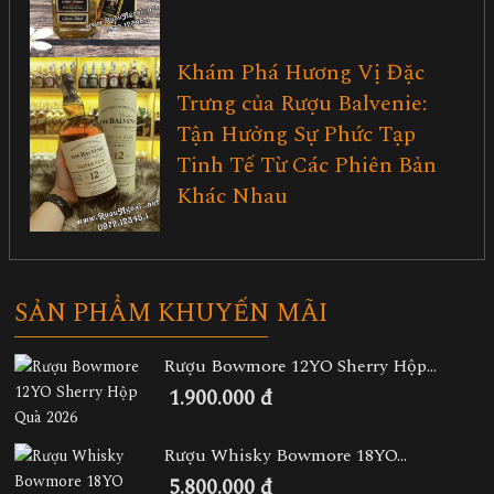
Khám Phá Hương Vị Đặc
Trưng của Rượu Balvenie:
Tận Hưởng Sự Phức Tạp
Tinh Tế Từ Các Phiên Bản
Khác Nhau
SẢN PHẨM KHUYẾN MÃI
Rượu Bowmore 12YO Sherry Hộp...
1.900.000 đ
Rượu Whisky Bowmore 18YO...
5.800.000 đ