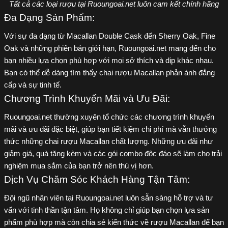
Tất cả các loại rượu tại Ruoungoai.net luôn cam kết chính hãng
Đa Dạng Sản Phẩm:
Với sự đa dạng từ Macallan Double Cask đến Sherry Oak, Fine
Oak và những phiên bản giới hạn, Ruoungoai.net mang đến cho
bạn nhiều lựa chọn phù hợp với mọi sở thích và dịp khác nhau.
Bạn có thể dễ dàng tìm thấy chai rượu Macallan phản ánh đẳng
cấp và sự tinh tế.
Chương Trình Khuyến Mãi và Ưu Đãi:
Ruoungoai.net thường xuyên tổ chức các chương trình khuyến
mãi và ưu đãi đặc biệt, giúp bạn tiết kiệm chi phí mà vẫn thưởng
thức những chai rượu Macallan chất lượng. Những ưu đãi như
giảm giá, quà tặng kèm và các gói combo độc đáo sẽ làm cho trải
nghiệm mua sắm của bạn trở nên thú vị hơn.
Dịch Vụ Chăm Sóc Khách Hàng Tận Tâm:
Đội ngũ nhân viên tại Ruoungoai.net luôn sẵn sàng hỗ trợ và tư
vấn với tinh thần tận tâm. Họ không chỉ giúp bạn chọn lựa sản
phẩm phù hợp mà còn chia sẻ kiến thức về rượu Macallan để bạn