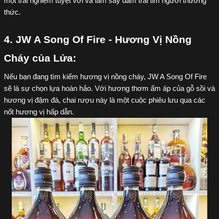
một trải nghiệm tuyệt vời và làm say đắm trái tim người thưởng 
thức.
4. JW A Song Of Fire - Hương Vị Nồng 
Cháy của Lửa:
Nếu bạn đang tìm kiếm hương vị nồng cháy, JW A Song Of Fire 
sẽ là sự chọn lựa hoàn hảo. Với hương thơm ấm áp của gỗ sồi và 
hương vị đậm đà, chai rượu này là một cuộc phiêu lưu qua các 
nốt hương vị hấp dẫn.