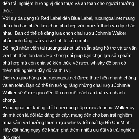
đến trải nghiệm hương vị đích thực và an toàn cho người thưởng 
thức.
Với sự đa dạng từ Red Label đến Blue Label, ruoungoai.net mang 
đến cho bạn nhiều lựa chọn phù hợp với mọi sở thích và dịp khác 
nhau. Bạn có thể dễ dàng lựa chọn chai rượu Johnnie Walker 
phản ánh đẳng cấp và sự tinh tế của mình.
Đội ngũ nhân viên tại ruoungoai.net luôn sẵn sàng hỗ trợ và tư vấn 
với tinh thần tận tâm. Họ không chỉ giúp bạn chọn lựa sản phẩm 
phù hợp mà còn chia sẻ kiến thức về rượu whisky để bạn có 
thêm trải nghiệm đầy đủ và thú vị.
Dịch vụ giao hàng của ruoungoai.net được thực hiện nhanh chóng 
và an toàn. Bạn có thể tin tưởng rằng những chai rượu Johnnie 
Walker sẽ được giao đến tận nơi một cách an toàn và nhanh 
chóng.
Ruoungoai.net không chỉ là nơi cung cấp rượu Johnnie Walker uy 
tín mà còn là đối tác đáng tin cậy, mang đến cho bạn trải nghiệm 
mua sắm và thưởng thức rượu whisky tốt nhất tại Hồ Chí Minh. 
Hãy đặt hàng ngay để khám phá thêm nhiều ưu đãi và trải nghiệm 
độc đáo!