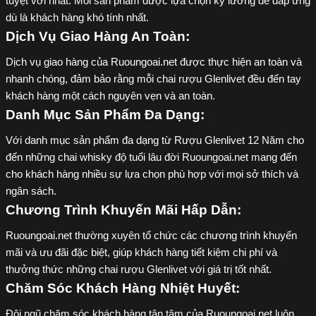
tuyệt vời nhất. Mỗi sản phẩm được lựa chọn kỹ lưỡng để đáp ứng
dù là khách hàng khó tính nhất.
Dịch Vụ Giao Hàng An Toàn:
Dịch vụ giao hàng của Ruoungoai.net được thực hiện an toàn và
nhanh chóng, đảm bảo rằng mỗi chai rượu Glenlivet đều đến tay
khách hàng một cách nguyên vẹn và an toàn.
Danh Mục Sản Phẩm Đa Dạng:
Với danh mục sản phẩm đa dạng từ Rượu Glenlivet 12 Năm cho
đến những chai whisky độ tuổi lâu đời Ruoungoai.net mang đến
cho khách hàng nhiều sự lựa chọn phù hợp với mọi sở thích và
ngân sách.
Chương Trình Khuyến Mãi Hấp Dẫn:
Ruoungoai.net thường xuyên tổ chức các chương trình khuyến
mãi và ưu đãi đặc biệt, giúp khách hàng tiết kiệm chi phí và
thưởng thức những chai rượu Glenlivet với giá trị tốt nhất.
Chăm Sóc Khách Hàng Nhiệt Huyết:
Đội ngũ chăm sóc khách hàng tận tâm của Ruoungoai.net luôn