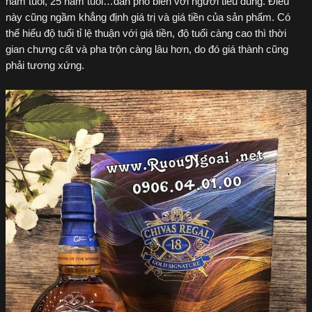
năm tuổi, 25 năm tuổi…dần phổ biến với người tiêu dùng. Điều
này cũng ngầm khẳng định giá trị và giá tiền của sản phẩm. Có
thể hiểu độ tuổi tỉ lệ thuận với giá tiền, độ tuổi càng cao thì thời
gian chưng cất và pha trộn càng lâu hơn, do đó giá thành cũng
phải tương xứng.