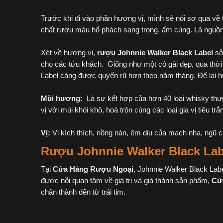
Trước khi đi vào phần hương vị, mình sẽ nói sơ qua về
chất rượu màu hổ phách sang trọng, ấm cúng. Là nguồn
Xét về hương vị,
rượu Johnnie Walker Black Label
sở
cho các tửu khách. Giống như một cô gái đẹp, qua thời 
Label càng được quyến rũ hơn theo năm tháng. Để lại h
Mùi hương:
Là sự kết hợp của hơn 40 loại whisky thư
vị với mùi khói khô, hoà trộn cùng các loại gia vị tiêu
Vị:
Vị kích thích, nồng nàn, êm dịu của mạch nha, ngũ c
Rượu Johnnie Walker Black Lab
Tại
Cửa Hàng Rượu Ngoại
, Johnnie Walker Black Lab
được nỗi quan tâm về giá trị và giá thành sản phẩm,
Cử
chân thành đến từ trái tim.