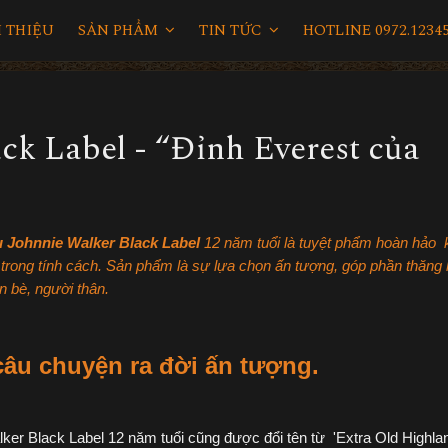
I THIỆU
SẢN PHẨM
TIN TỨC
HOTLINE 0972.12345
ck Label - “Đỉnh Everest của
 Johnnie Walker Black Label
12 năm tuổi là tuyệt phẩm hoàn hảo 
 trong tính cách. Sản phẩm là sự lựa chọn ấn tượng, góp phần thăng 
n bè, người thân.
câu chuyện ra đời ấn tượng.
ker Black Label 12 năm tuổi cũng được đổi tên từ 'Extra Old Highla