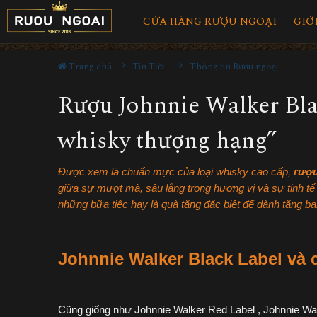
CỬA HÀNG RƯỢU NGOẠI
GIỚ
Trang chủ
Tin Tức
Thông tin Rượu ngoại
Rượu Johnnie Walker Bla
whisky thượng hạng”
Được xem là chuẩn mực của loại whisky cao cấp,
rượu
giữa sự mượt mà, sâu lắng trong hương vị và sự tinh tế
những bữa tiệc hay là quà tặng đặc biệt để dành tặng bạ
Johnnie Walker Black Label và 
Cũng giống như Johnnie Walker Red Label , Johnnie Wal