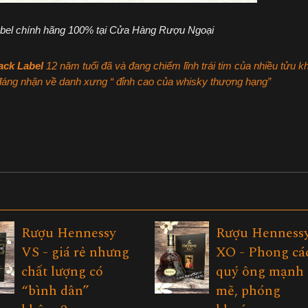
abel chính hãng 100% tại Cửa Hàng Rượu Ngoại
ack Label
12 năm tuổi đã và đang chiếm lĩnh trái tim của nhiều tửu k
g đáng nhận về danh xưng “ đỉnh cao của whisky thượng hạng”
Rượu Hennessy
Rượu Henness
VS - giá rẻ nhưng
XO - Phong cá
chất lượng có
quý ông mạnh
“bình dân”
mẽ, phóng