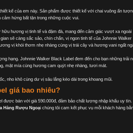
 thiết kế của em này. Sản phẩm được thiết kế với chai vuông ấn tượ
 cảm hứng bất tận trong những cuộc vui.
 hữu hương vị tinh tế và đậm đà, mang đến cảm giác vượt xa ngoài
gian sẽ càng sắc sảo, chín chắn, vị ngon tinh tế của Johnnie Walker
ương vị khói thơm nhẹ nhàng cùng vị trái cây và hương vani ngất ng
ợng hạng. Johnnie Walker Black Label đem đến cho bạn những trải 
 trắng, mật mía cùng hương cam quýt nhẹ nhàng, tươi mát.
ốc, nho khô cùng dư vị sâu lắng kéo dài trong khoang mũi.
el giá bao nhiêu?
el được bán với giá 590.000đ, đảm bảo chất lượng nhập khẩu uy tín.
a Hàng Rượu Ngoạ
i chúng tôi cam kết phục vụ mỗi khách hàng bằ