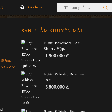
.1
0
Giỏ hàng
SẢN PHẨM KHUYẾN MÃI
Rượu Bowmore 12YO
Sherry Hộp...
1.900.000 đ
kết hợp
hoa trong
Rượu Whisky Bowmore
18YO...
5.800.000 đ
nd
Rượu Whisky Bowmore