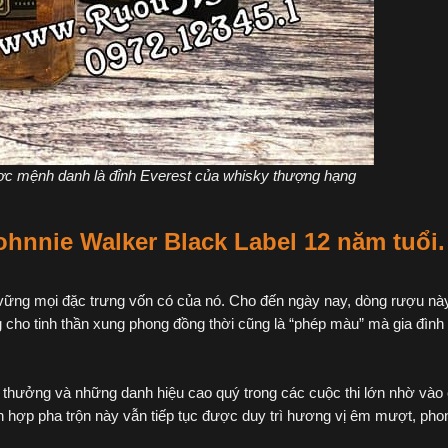
ợc mệnh danh là đỉnh Everest của whisky thượng hạng
hnnie Walker Black Label 12 năm tuổi.
ữ vững mọi đặc trưng vốn có của nó. Cho đến ngày nay, dòng rượu nà
 cho tinh thần xung phong đồng thời cũng là “phép màu” mà gia đình
i thưởng và những danh hiệu cao quý trong các cuộc thi lớn nhờ vào
n hợp pha trộn này vẫn tiếp tục được duy trì hương vị êm mượt, pho