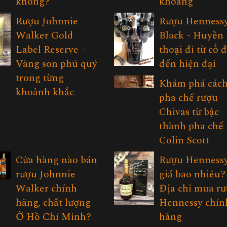
không?
khoáng
Rượu Johnnie
Rượu Henness
Walker Gold
Black - Huyền
Label Reserve -
thoại đi từ cổ 
Vàng son phú quý
đến hiện đại
trong từng
Khám phá các
khoảnh khắc
pha chế rượu
Chivas từ bậc
thành pha chế
Colin Scott
Cửa hàng nào bán
Rượu Henness
rượu Johnnie
giá bao nhiêu?
Walker chính
Địa chỉ mua r
hãng, chất lượng
Hennessy chín
Ở Hồ Chí Minh?
hãng