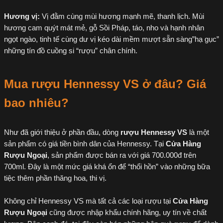
Hương vị:
Vị đằm cùng mùi hương mạnh mẽ, thanh lịch. Mùi
hương cam quýt mát mẻ, gỗ Sồi Pháp, táo, nho và hạnh nhân
ngọt ngào, tinh tế cùng dư vị kéo dài mềm mượt sẵn sàng”hạ gục”
những tín đồ cuồng si “rượu” chân chính.
Mua rượu Hennessy VS ở đâu? Giá
bao nhiêu?
Như đã giới thiệu ở phần đầu, dòng
rượu Hennessy VS
là một
sản phẩm có giá tiền bình dân của Hennessy. Tại
Cửa Hàng
Rượu Ngoại
, sản phẩm được bán ra với giá 700.000đ trên
700ml. Đây là một mức giá khá ổn để “thổi hồn” vào những bữa
tiệc thêm phần thăng hoa, thi vị.
Không chỉ Hennessy VS mà tất cả các loại rượu tại
Cửa Hàng
Rượu Ngoại
cũng được nhập khẩu chính hãng, uy tín về chất