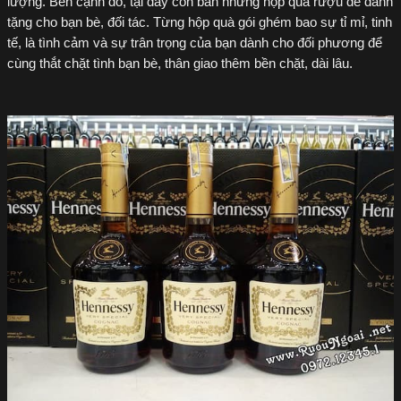
lượng. Bên cạnh đó, tại đây còn bán những hộp quà rượu để dành
tặng cho bạn bè, đối tác. Từng hộp quà gói ghém bao sự tỉ mỉ, tinh
tế, là tình cảm và sự trân trọng của bạn dành cho đối phương để
cùng thắt chặt tình bạn bè, thân giao thêm bền chặt, dài lâu.