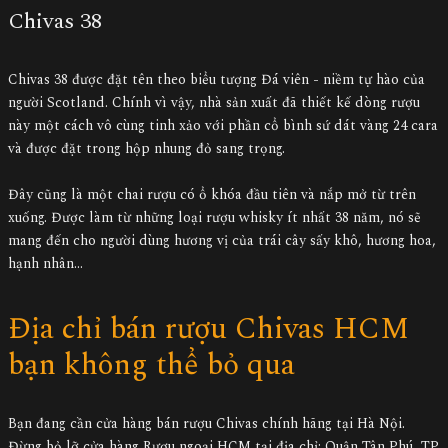
Chivas 38
Chivas 38 được đặt tên theo biểu tượng Đá viên - niềm tự hào của
người Scotland. Chính vì vậy, nhà sản xuất đã thiết kế dòng rượu
này một cách vô cùng tinh xảo với phần cổ bình sứ dát vàng 24 cara
và được đặt trong hộp nhung đỏ sang trọng.
Đây cũng là một chai rượu có ổ khóa đầu tiên và nắp mở từ trên
xuống. Được làm từ những loại rượu whisky ít nhất 38 năm, nó sẽ
mang đến cho người dùng hương vị của trái cây sấy khô, hương hoa,
hạnh nhân…
Địa chỉ bán rượu Chivas HCM
bạn không thể bỏ qua
Bạn đang cần cửa hàng bán rượu Chivas chính hãng tại Hà Nội.
Đừng bỏ lỡ cửa hàng Rượu ngoại HCM tại địa chỉ: Quận Tân Phú, TP