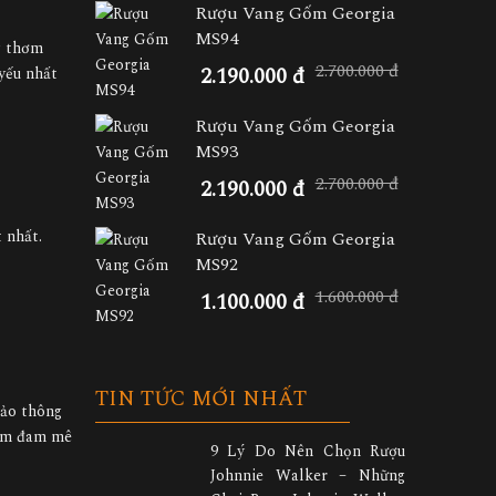
Rượu Vang Gốm Georgia
MS94
g thơm
2.700.000 đ
2.190.000 đ
 yếu nhất
Rượu Vang Gốm Georgia
MS93
2.700.000 đ
2.190.000 đ
 nhất.
Rượu Vang Gốm Georgia
MS92
1.600.000 đ
1.100.000 đ
TIN TỨC MỚI NHẤT
hảo thông
iềm đam mê
9 Lý Do Nên Chọn Rượu
Johnnie Walker – Những