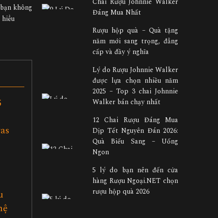
Chai Rượu Johnnie Walker
ẽ bạn không
Đáng Mua Nhất
 hiểu
Rượu hộp quà – Quà tặng
năm mới sang trọng, đẳng
cấp và đầy ý nghĩa
Lý do Rượu Johnnie Walker
được lựa chọn nhiều năm
2025 – Top 3 chai Johnnie
5
Walker bán chạy nhất
12 Chai Rượu Đáng Mua
as
Dịp Tết Nguyên Đán 2026:
Quà Biếu Sang – Uống
Ngon
5 lý do bạn nên đến cửa
hàng Rượu Ngoại.NET chọn
u
rượu hộp quà 2026
hệ