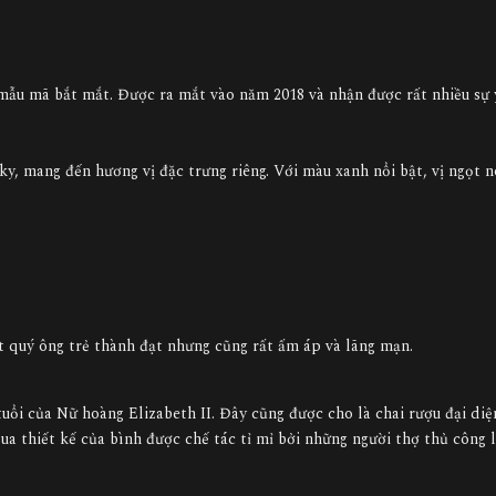
mẫu mã bắt mắt. Được ra mắt vào năm 2018 và nhận được rất nhiều sự 
sky, mang đến hương vị đặc trưng riêng. Với màu xanh nổi bật, vị ngọt 
t quý ông trẻ thành đạt nhưng cũng rất ấm áp và lãng mạn.
 tuổi của Nữ hoàng Elizabeth II. Đây cũng được cho là chai rượu đại di
ua thiết kế của bình được chế tác tỉ mỉ bởi những người thợ thủ công