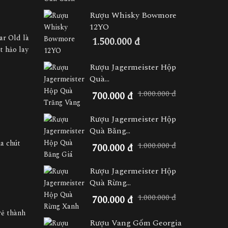
Rượu Whisky Bowmore
12YO
ar Old là
1.500.000 đ
t hảo lay
Rượu Jagermeister Hộp
Quà...
1.000.000 đ
700.000 đ
Rượu Jagermeister Hộp
Quà Băng...
ha chút
1.000.000 đ
700.000 đ
Rượu Jagermeister Hộp
Quà Rừng...
1.000.000 đ
700.000 đ
rẻ thành
Rượu Vang Gốm Georgia