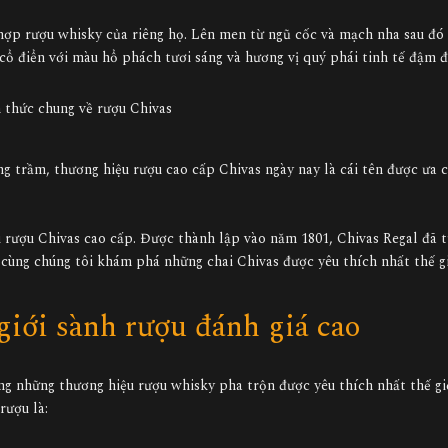
hợp rượu whisky của riêng họ. Lên men từ ngũ cốc và mạch nha sau đó
cổ điển với màu hổ phách tươi sáng và hương vị quý phái tinh tế đậm 
 thức chung về rượu Chivas
ng trầm, thương hiệu rượu cao cấp Chivas ngày nay là cái tên được ưa 
ệu rượu Chivas cao cấp. Được thành lập vào năm 1801, Chivas Regal đã 
 cùng chúng tôi khám phá những chai Chivas được yêu thích nhất thế gi
giới sành rượu đánh giá cao
ng những thương hiệu rượu whisky pha trộn được yêu thích nhất thế gi
rượu là: