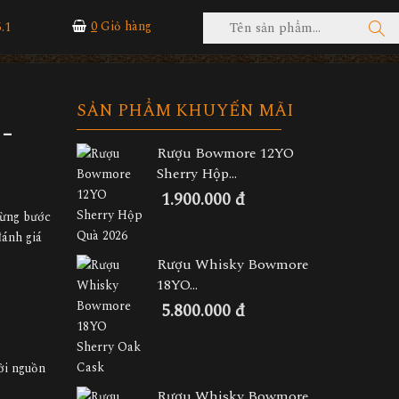
.1
0
Giỏ hàng
SẢN PHẨM KHUYẾN MÃI
-
Rượu Bowmore 12YO
Sherry Hộp...
1.900.000 đ
từng bước
đánh giá
Rượu Whisky Bowmore
18YO...
5.800.000 đ
ởi nguồn
Rượu Whisky Bowmore