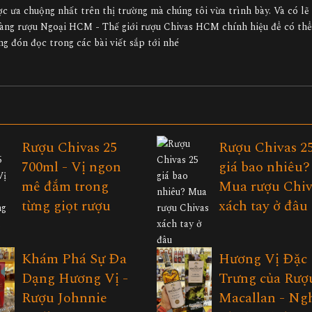
c ưa chuộng nhất trên thị trường mà chúng tôi vừa trình bày. Và có l
hàng rượu Ngoại HCM - Thế giới rượu Chivas HCM chính hiệu để có thể
ng đón đọc trong các bài viết sắp tới nhé
Rượu Chivas 25
Rượu Chivas 2
700ml - Vị ngon
giá bao nhiêu?
mê đắm trong
Mua rượu Chiv
từng giọt rượu
xách tay ở đâu
Khám Phá Sự Đa
Hương Vị Đặc
Dạng Hương Vị -
Trưng của Rượ
Rượu Johnnie
Macallan - Ng