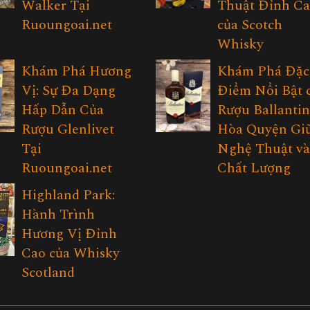
Walker Tại
Thuật Đỉnh C
Ruoungoai.net
của Scotch
Whisky
Khám Phá Hương
Khám Phá Đặc
Vị: Sự Đa Dạng
Điểm Nổi Bật 
Hấp Dẫn Của
Rượu Ballantin
Rượu Glenlivet
Hòa Quyện Gi
Tại
Nghệ Thuật v
Ruoungoai.net
Chất Lượng
Highland Park:
Hành Trình
Hương Vị Đỉnh
Cao của Whisky
Scotland