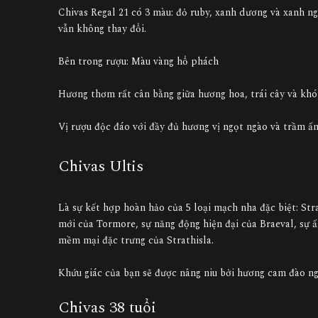
Chivas Regal 21 có 3 màu: đỏ ruby, xanh dương và xanh n
vẫn không thay đổi.
Bên trong rượu: Màu vàng hổ phách
Hương thơm rất cân bằng giữa hương hoa, trái cây và kh
Vị rượu độc đáo với đầy đủ hương vị ngọt ngào và trầm ấ
Chivas Ultis
Là sự kết hợp hoàn hảo của 5 loại mạch nha đặc biệt: St
mới của Tormore, sự năng động hiện đại của Braeval, sự 
mềm mại đặc trưng của Strathisla.
Khứu giác của bạn sẽ được nâng niu bởi hương cam đào n
Chivas 38 tuổi