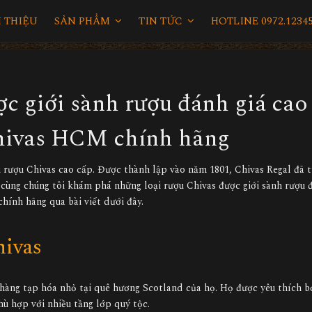
I THIỆU
SẢN PHẨM
TIN TỨC
HOTLINE 0972.12345
c giới sành rượu đánh giá cao 
Chivas HCM chính hãng
ệu rượu Chivas cao cấp. Được thành lập vào năm 1801, Chivas Regal đã 
 cùng chúng tôi khám phá những loại rượu Chivas được giới sành rượu 
hính hãng qua bài viết dưới đây.
hivas
àng tạp hóa nhỏ tại quê hương Scotland của họ. Họ được yêu thích b
ù hợp với nhiều tầng lớp quý tộc.