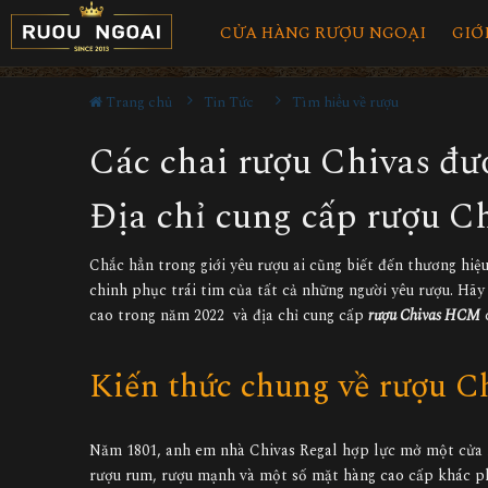
CỬA HÀNG RƯỢU NGOẠI
GIỚ
Trang chủ
Tin Tức
Tìm hiểu về rượu
Các chai rượu Chivas đượ
Địa chỉ cung cấp rượu 
Chắc hẳn trong giới yêu rượu ai cũng biết đến thương hi
chinh phục trái tim của tất cả những người yêu rượu. Hãy
cao trong năm 2022 và địa chỉ cung cấp
rượu Chivas HCM
c
Kiến thức chung về rượu C
Năm 1801, anh em nhà Chivas Regal hợp lực mở một cửa h
rượu rum, rượu mạnh và một số mặt hàng cao cấp khác ph