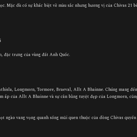
gọc. Mặc dù có sự khác biệt về màu sắc nhưng hương vị của Chivas 21 b
ói
m, đặc trưng của vùng đất Anh Quốc.
rathisla, Longmorn, Tormore, Braeval, Allt A Bhainne. Chúng mang đến
ấm áp của Allt A Bhainne và sự cân bằng tuyệt đẹp của Longmorn, cũn
gọt ngào vang vọng quanh sống mũi quen thuộc của dòng Chivas quyến 